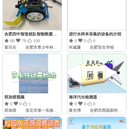
合肥四中智造校队智能救援机器人
进行水样本采集的设备的介绍

68

78

100

0

0

0
童宗兵
合肥市青少年科技创新教育学会
何威廉
合肥安生学校
郑加煜视频
海洋污水检测器

0

0

1

0

0

0
郑加煜
淮北市第一实验小学
黄光博
合肥市西园新村小学南校