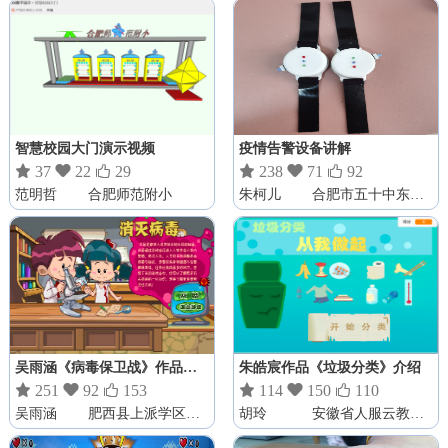
智慧校园大门演示视频
疫情告警设备讲解

37

22

29

238

71

92
范明哲
合肥师范附小
朱柯儿
合肥市五十中东校望江路分校
吴雨涵《病毒保卫战》作品介绍
朱皓宸作品《垃圾分类》介绍

251

92

153

114

150

110
吴雨涵
肥西县上派学区中心校
胡玲
安徽省人服云教育咨询有限公司