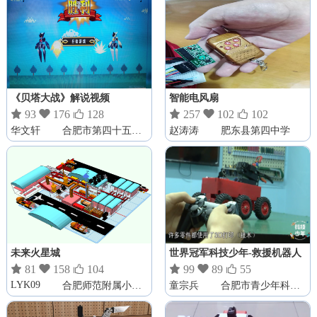
《贝塔大战》解说视频
智能电风扇

93

176

128

257

102

102
华文轩
合肥市第四十五中学
赵涛涛
肥东县第四中学
未来火星城
世界冠军科技少年-救援机器人

81

158

104

99

89

55
LYK09
合肥师范附属小学一小
童宗兵
合肥市青少年科技创新教育学会