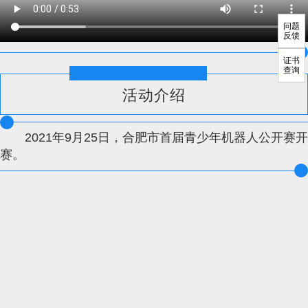
问题
反馈
证书
查询
活动介绍
2021年9月25日，合肥市首届青少年机器人公开赛开
赛。
指导单位：
中国青年科技工作者协会、中国青少年科技教育工作者协会、中国科
学技术大学数学科学学院、中国科学院物质科学研究院
主办单位：
青少年智能创新教育工作办公室
技术支持：
合创邦创客发展中心
联系方式：400-982-9080
备案：皖ICP备2021004740号-2