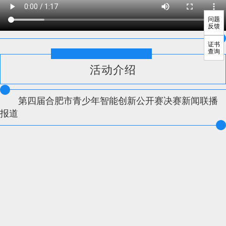
问题
反馈
证书
查询
活动介绍
第四届合肥市青少年智能创新公开赛决赛新闻联播
报道
指导单位：
中国青年科技工作者协会、中国青少年科技教育工作者协会、中国科
学技术大学数学科学学院、中国科学院物质科学研究院
主办单位：
青少年智能创新教育工作办公室
技术支持：
合创邦创客发展中心
联系方式：400-982-9080
备案：皖ICP备2021004740号-2