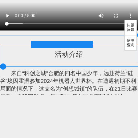
问题
反馈
证书
查询
活动介绍
来自“科创之城”合肥的四名中国少年，远赴荷兰“硅
谷”埃因霍温参加2024年机器人世界杯。在遭遇初期不利
局面的情况下，这支名为“创想城镇”的队伍，在21日比赛
最后一天稳定发挥，与国际伙伴共同拿下团队冠军
指导单位：
中国青年科技工作者协会、中国青少年科技教育工作者协会、中国科
学技术大学数学科学学院、中国科学院物质科学研究院
主办单位：
青少年智能创新教育工作办公室