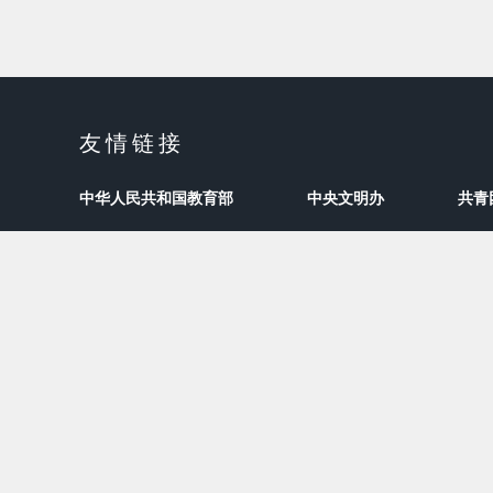
友情链接
中华人民共和国教育部
中央文明办
共青
指导单位：中国青年科技工作者协会、中国青少年科技教育
主办单位：青少年智能创新教育工作办公室
技术支持：合创邦创客发展中心
官方网址：www.umaker.cc
QQ：1061537995
联系电话：400-982-9080